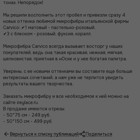
тонах. Непорядок!
⠀
Мы решили восполнить этот пробел и привезли сразу 4
новых оттенка любимой микрофибры итальянской фирмы
Carvico: ✔1 матовый - пастельно-розовый,
✔3 с блеском - розовый, фуксия, коралл.
⠀
Микрофибра Carvico всегда вызывает восторг у наших
покупателей, ведь она такая красивая, нежная, мягкая,
шелковистая, приятная в нОске и у нее богатая палитра.
⠀
Уверены, с ее новыми оттенками вы составите еще больше
интересных сочетаний, а нам уже не терпится увидеть
результаты вашего творчества.
⠀
Заказать микрофибру и все необходимое к ней можно на
сайте ireylace.ru.
В продаже имеются отрезы:
- 50*75 см - 249 руб.
- 50*150 см - 499 руб.
Вернуться к списку публикаций
Поделиться