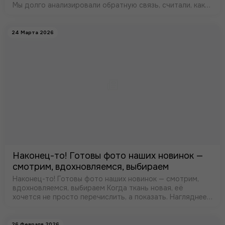
Мы долго анализировали обратную связь, считали, как
сделать лучше, и вот что получилось. С этого дня
доставка в нашем ма…
24 Марта 2026
Наконец-то! Готовы фото наших новинок —
смотрим, вдохновляемся, выбираем
Наконец-то! Готовы фото наших новинок — смотрим,
вдохновляемся, выбираем Когда ткань новая, её
хочется не просто перечислить, а показать. Нагляднее
всего — в кадре. Поэтому делюсь с вами свежим
поступлением, которое мы …
26 Февраля 2026