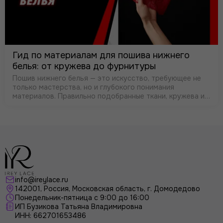
Гид по материалам для пошива нижнего
белья: от кружева до фурнитуры
Пошив нижнего белья — это искусство, требующее не
только мастерства, но и глубокого понимания
материалов. Правильно подобранные ткани, кружева и
фурнитура определяют не только внешний вид, но и
комфорт, посадку и долговечность…
info@ireylace.ru
142001
,
Россия
, Московская область, г.
Домодедово
Понедельник-пятница с 9:00 до 16:00
ИП Бузикова Татьяна Владимировна
ИНН: 662701653486