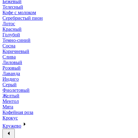
Бежевый
Телесный
Кофе с молоком
Серебристый пион
Лотос
Красный
Голубой
Темно-синий
Сосна
Коричневый
Слива
Лиловый
Розовый
Лаванда
Индиго
Серый
Фиолетовый
Желтый
Ментол
Мята
Кофейная роза
Крокус
Кружево