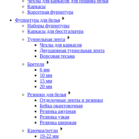
Чехлы для каркасов для пошива белья
Каркасы
Корсетная фурнитура
Фурнитура для белья
Наборы фурнитуры
Каркасы для бюстгальтера
Туннельная лента
Чехлы для каркасов
Двухшовная туннельная лента
Ворсовая тесьма
Бретели
6 мм
10 мм
15 мм
20 мм
Резинки для белья
Отделочные ленты и резинки
Бейка окантовочная
Резинка ажурная
Резинка узкая
Резинка широкая
Крючки/петли
19-22 мм