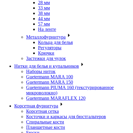
28 мм
33 мм
38 мм
44 мм
57 мм
На ленте
Металлофурнитура
Кольца для белья
Регуляторы
Крючки
Застежки для чулок
Нитки для белья и купальников
Наборы ниток
Guetermann MARA 100
Guetermann MARA 150
Guetermann PIUMA 160 (текстурированное
микроволокно)
Guetermann MARAFLEX 120
Корсетная фурнитура
Корсетная сетка
Косточки и каркасы для бюстгальтеров
Спиральные кости
Планшетные кости
Бюски