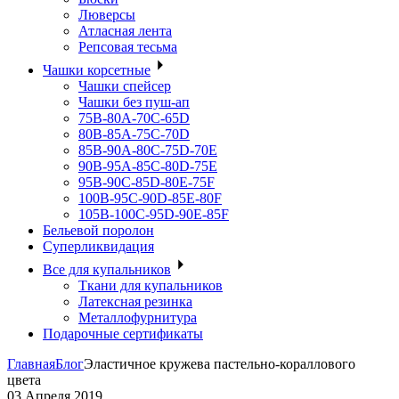
Люверсы
Атласная лента
Репсовая тесьма
Чашки корсетные
Чашки спейсер
Чашки без пуш-ап
75В-80А-70С-65D
80В-85А-75С-70D
85В-90А-80С-75D-70E
90B-95A-85C-80D-75E
95B-90C-85D-80E-75F
100B-95C-90D-85E-80F
105B-100C-95D-90E-85F
Бельевой поролон
Суперликвидация
Все для купальников
Ткани для купальников
Латексная резинка
Металлофурнитура
Подарочные сертификаты
Главная
Блог
Эластичное кружева пастельно-кораллового
цвета
03 Апреля 2019