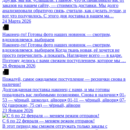
Друзья, мы вас услышали. Главное, что останавливало вас от
заказов на нашем сайте, — стоимость доставки. Мы долго
анализировали обратную связь, считали, как сделать лучше, и
вот что получилось. С этого дня доставка в нашем ма…
24 Марта 2026
Наконец-то! Готовы фото наших новинок — смотрим,
вдохновляемся, выбираем
Наконец-то! Готовы фото наших новинок — смотрим,
вдохновляемся, выбираем Когда ткань новая, её хочется не
просто перечислить, а показать. Нагляднее всего — в кадре.
Поэтому делюсь с вами свежим поступлением, которое мы …
26 Февраля 2026
Пожалуй, самое ожидаемое поступление — реснички снова в
наличии!
Долгожданная поставка наконец с нами, и мы готовы
порадовать вас любимыми позициями. Снова в наличии:▪️ 01-
53 — чёрный, шоколад, айвори▪️ 01-11 — чёрный, айвори▪️ 07-
02 (широкие, 75 см) — чёрный, айвори
23 Января 2026
С 6 по 22 февраля — меняем режим отправок!
В этот период мы сможем отгружать только заказы с