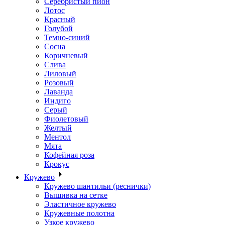
Серебристый пион
Лотос
Красный
Голубой
Темно-синий
Сосна
Коричневый
Слива
Лиловый
Розовый
Лаванда
Индиго
Серый
Фиолетовый
Желтый
Ментол
Мята
Кофейная роза
Крокус
Кружево
Кружево шантильи (реснички)
Вышивка на сетке
Эластичное кружево
Кружевные полотна
Узкое кружево