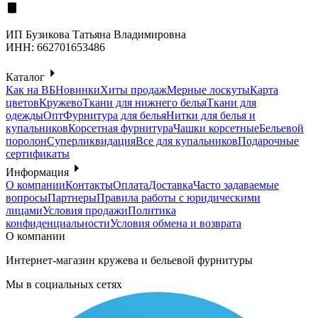
ИП Бузикова Татьяна Владимировна
ИНН: 662701653486
Каталог
Как на ВБ
Новинки
Хиты продаж
Мерные лоскуты
Карта
цветов
Кружево
Ткани для нижнего белья
Ткани для
одежды
Опт
Фурнитура для белья
Нитки для белья и
купальников
Корсетная фурнитура
Чашки корсетные
Бельевой
поролон
Суперликвидация
Все для купальников
Подарочные
сертификаты
Информация
О компании
Контакты
Оплата
Доставка
Часто задаваемые
вопросы
Партнеры
Правила работы с юридическими
лицами
Условия продажи
Политика
конфиденциальности
Условия обмена и возврата
О компании
Интернет-магазин кружева и бельевой фурнитуры
Мы в социальных сетях