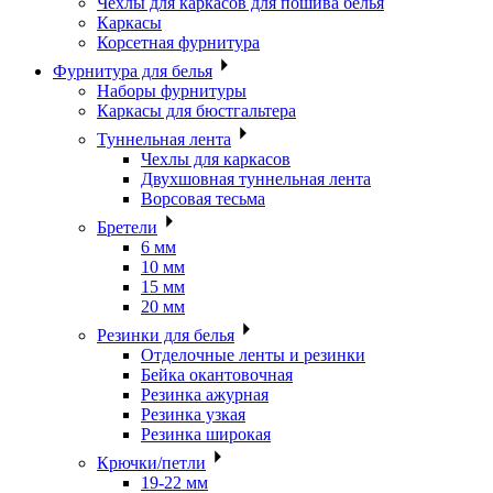
Чехлы для каркасов для пошива белья
Каркасы
Корсетная фурнитура
Фурнитура для белья
Наборы фурнитуры
Каркасы для бюстгальтера
Туннельная лента
Чехлы для каркасов
Двухшовная туннельная лента
Ворсовая тесьма
Бретели
6 мм
10 мм
15 мм
20 мм
Резинки для белья
Отделочные ленты и резинки
Бейка окантовочная
Резинка ажурная
Резинка узкая
Резинка широкая
Крючки/петли
19-22 мм