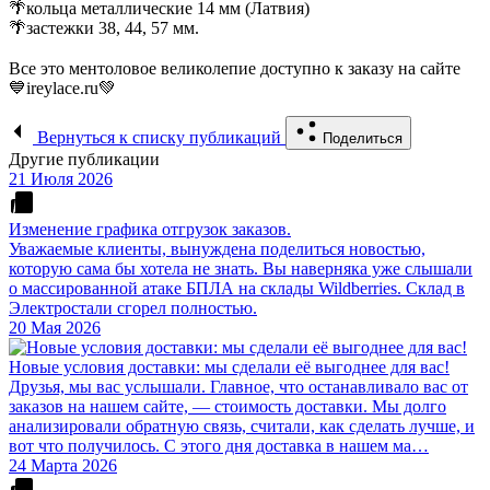
🌴кольца металлические 14 мм (Латвия)
🌴застежки 38, 44, 57 мм.
⠀
Все это ментоловое великолепие доступно к заказу на сайте
💙ireylace.ru💚
Вернуться к списку публикаций
Поделиться
Другие публикации
21 Июля 2026
Изменение графика отгрузок заказов.
Уважаемые клиенты, вынуждена поделиться новостью,
которую сама бы хотела не знать. Вы наверняка уже слышали
о массированной атаке БПЛА на склады Wildberries. Склад в
Электростали сгорел полностью.
20 Мая 2026
Новые условия доставки: мы сделали её выгоднее для вас!
Друзья, мы вас услышали. Главное, что останавливало вас от
заказов на нашем сайте, — стоимость доставки. Мы долго
анализировали обратную связь, считали, как сделать лучше, и
вот что получилось. С этого дня доставка в нашем ма…
24 Марта 2026