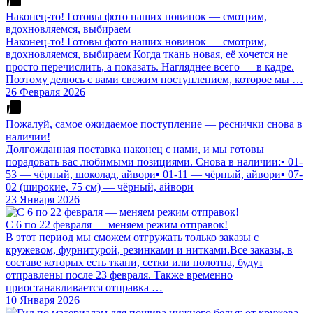
Наконец-то! Готовы фото наших новинок — смотрим,
вдохновляемся, выбираем
Наконец-то! Готовы фото наших новинок — смотрим,
вдохновляемся, выбираем Когда ткань новая, её хочется не
просто перечислить, а показать. Нагляднее всего — в кадре.
Поэтому делюсь с вами свежим поступлением, которое мы …
26 Февраля 2026
Пожалуй, самое ожидаемое поступление — реснички снова в
наличии!
Долгожданная поставка наконец с нами, и мы готовы
порадовать вас любимыми позициями. Снова в наличии:▪️ 01-
53 — чёрный, шоколад, айвори▪️ 01-11 — чёрный, айвори▪️ 07-
02 (широкие, 75 см) — чёрный, айвори
23 Января 2026
С 6 по 22 февраля — меняем режим отправок!
В этот период мы сможем отгружать только заказы с
кружевом, фурнитурой, резинками и нитками.Все заказы, в
составе которых есть ткани, сетки или полотна, будут
отправлены после 23 февраля. Также временно
приостанавливается отправка …
10 Января 2026