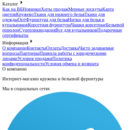
Каталог
Как на ВБ
Новинки
Хиты продаж
Мерные лоскуты
Карта
цветов
Кружево
Ткани для нижнего белья
Ткани для
одежды
Опт
Фурнитура для белья
Нитки для белья и
купальников
Корсетная фурнитура
Чашки корсетные
Бельевой
поролон
Суперликвидация
Все для купальников
Подарочные
сертификаты
Информация
О компании
Контакты
Оплата
Доставка
Часто задаваемые
вопросы
Партнеры
Правила работы с юридическими
лицами
Условия продажи
Политика
конфиденциальности
Условия обмена и возврата
О компании
Интернет-магазин кружева и бельевой фурнитуры
Мы в социальных сетях