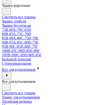
Чашки корсетные
Смотреть все товары
Чашки спейсер
Чашки без пуш-ап
75В-80А-70С-65D
80В-85А-75С-70D
85В-90А-80С-75D-70E
90B-95A-85C-80D-75E
95B-90C-85D-80E-75F
100B-95C-90D-85E-80F
105B-100C-95D-90E-85F
Бельевой поролон
Суперликвидация
Все для купальников
Все для купальников
Смотреть все товары
Ткани для купальников
Латексная резинка