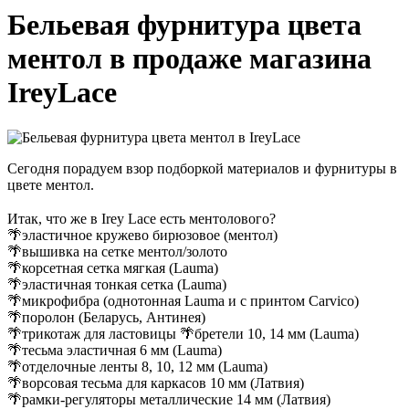
Бельевая фурнитура цвета
ментол в продаже магазина
IreyLace
Сегодня порадуем взор подборкой материалов и фурнитуры в
цвете ментол.
⠀
Итак, что же в Irey Lace есть ментолового?
🌴эластичное кружево бирюзовое (ментол)
🌴вышивка на сетке ментол/золото
🌴корсетная сетка мягкая (Lauma)
🌴эластичная тонкая сетка (Lauma)
🌴микрофибра (однотонная Lauma и с принтом Carvico)
🌴поролон (Беларусь, Антинея)
🌴трикотаж для ластовицы 🌴бретели 10, 14 мм (Lauma)
🌴тесьма эластичная 6 мм (Lauma)
🌴отделочные ленты 8, 10, 12 мм (Lauma)
🌴ворсовая тесьма для каркасов 10 мм (Латвия)
🌴рамки-регуляторы металлические 14 мм (Латвия)