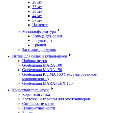
28 мм
33 мм
38 мм
44 мм
57 мм
На ленте
Металлофурнитура
Кольца для белья
Регуляторы
Крючки
Застежки для чулок
Нитки для белья и купальников
Наборы ниток
Guetermann MARA 100
Guetermann MARA 150
Guetermann PIUMA 160 (текстурированное
микроволокно)
Guetermann MARAFLEX 120
Корсетная фурнитура
Корсетная сетка
Косточки и каркасы для бюстгальтеров
Спиральные кости
Планшетные кости
Бюски