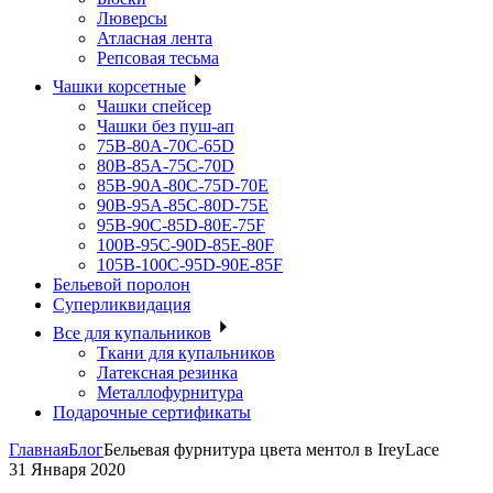
Люверсы
Атласная лента
Репсовая тесьма
Чашки корсетные
Чашки спейсер
Чашки без пуш-ап
75В-80А-70С-65D
80В-85А-75С-70D
85В-90А-80С-75D-70E
90B-95A-85C-80D-75E
95B-90C-85D-80E-75F
100B-95C-90D-85E-80F
105B-100C-95D-90E-85F
Бельевой поролон
Суперликвидация
Все для купальников
Ткани для купальников
Латексная резинка
Металлофурнитура
Подарочные сертификаты
Главная
Блог
Бельевая фурнитура цвета ментол в IreyLace
31 Января 2020