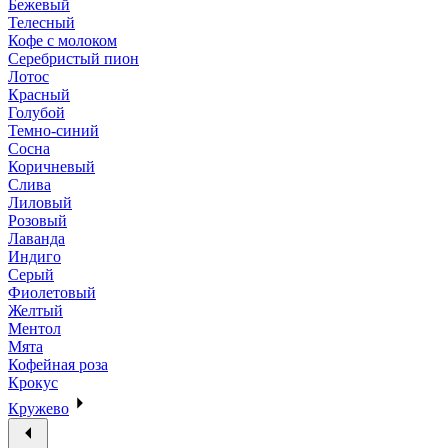
Бежевый
Телесный
Кофе с молоком
Серебристый пион
Лотос
Красный
Голубой
Темно-синий
Сосна
Коричневый
Слива
Лиловый
Розовый
Лаванда
Индиго
Серый
Фиолетовый
Желтый
Ментол
Мята
Кофейная роза
Крокус
Кружево