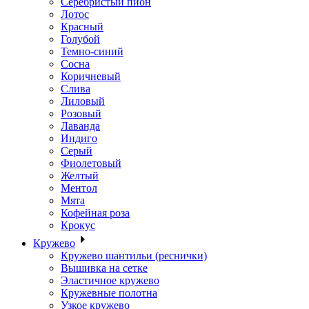
Серебристый пион
Лотос
Красный
Голубой
Темно-синий
Сосна
Коричневый
Слива
Лиловый
Розовый
Лаванда
Индиго
Серый
Фиолетовый
Желтый
Ментол
Мята
Кофейная роза
Крокус
Кружево
Кружево шантильи (реснички)
Вышивка на сетке
Эластичное кружево
Кружевные полотна
Узкое кружево