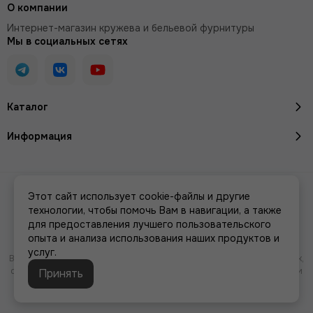
О компании
Интернет-магазин кружева и бельевой фурнитуры
Мы в социальных сетях
Каталог
Информация
2026 © Кружево и бельевая фурнитура IreyLace.
Карта сайта
Этот сайт использует cookie-файлы и другие
Сделано в
MOSK.STUDIO
для платформы
InSales
технологии, чтобы помочь Вам в навигации, а также
для предоставления лучшего пользовательского
опыта и анализа использования наших продуктов и
услуг.
Вся представленная на сайте информация, касающаяся характеристик,
стоимости товаров и услуг, носит информационный характер и ни при
Принять
каких условиях не является публичной офертой, определяемой
положениями Статьи 437(2) Гражданского кодекса РФ.