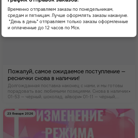
Временно отправляем заказы по понедельникам,
средам и пятницам. Лучше оформлять заказы накануне.
"День в день" отправляем только заказы оформленные
и оплаченные до 12 часов по Мск.
Пожалуй, самое ожидаемое поступление —
реснички снова в наличии!
Долгожданная поставка наконец с нами, и мы готовы
порадовать вас любимыми позициями. Снова в наличии:▪️
01-53 — чёрный, шоколад, айвори▪️ 01-11 — чёрный,
айвори▪️ 07-02 (широкие, 75 см) — чёрный, айвори
23 Января 2026