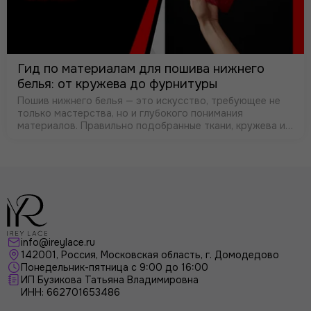
Гид по материалам для пошива нижнего
белья: от кружева до фурнитуры
Пошив нижнего белья — это искусство, требующее не
только мастерства, но и глубокого понимания
материалов. Правильно подобранные ткани, кружева и
фурнитура определяют не только внешний вид, но и
комфорт, посадку и долговечность…
info@ireylace.ru
142001
,
Россия
, Московская область, г.
Домодедово
Понедельник-пятница с 9:00 до 16:00
ИП Бузикова Татьяна Владимировна
ИНН: 662701653486